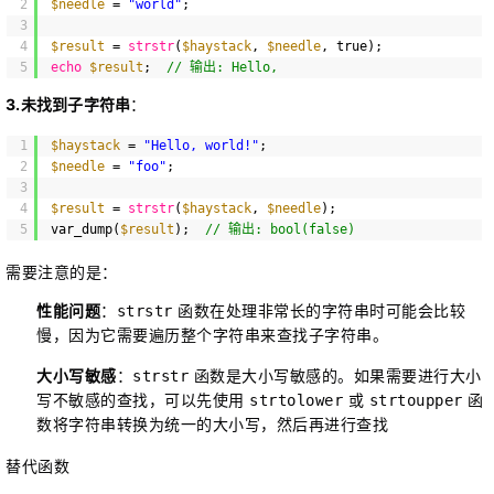
2
$needle
= 
"world"
;
3
4
$result
= 
strstr
(
$haystack
, 
$needle
, true);
5
echo
$result
;  
// 输出: Hello,
3.未找到子字符串
：
1
$haystack
= 
"Hello, world!"
;
2
$needle
= 
"foo"
;
3
4
$result
= 
strstr
(
$haystack
, 
$needle
);
5
var_dump(
$result
);  
// 输出: bool(false)
需要注意的是：
性能问题
：
函数在处理非常长的字符串时可能会比较
strstr
慢，因为它需要遍历整个字符串来查找子字符串。
大小写敏感
：
函数是大小写敏感的。如果需要进行大小
strstr
写不敏感的查找，可以先使用
或
函
strtolower
strtoupper
数将字符串转换为统一的大小写，然后再进行查找
替代函数