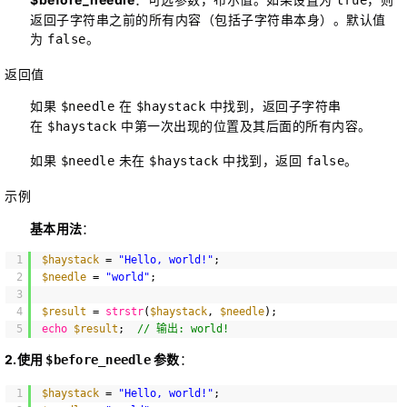
返回子字符串之前的所有内容（包括子字符串本身）。默认值
为
。
false
返回值
如果
在
中找到，返回子字符串
$needle
$haystack
在
中第一次出现的位置及其后面的所有内容。
$haystack
如果
未在
中找到，返回
。
$needle
$haystack
false
示例
基本用法
：
1
$haystack
= 
"Hello, world!"
;
2
$needle
= 
"world"
;
3
4
$result
= 
strstr
(
$haystack
, 
$needle
);
5
echo
$result
;  
// 输出: world!
2.使用 
 参数
：
$before_needle
1
$haystack
= 
"Hello, world!"
;