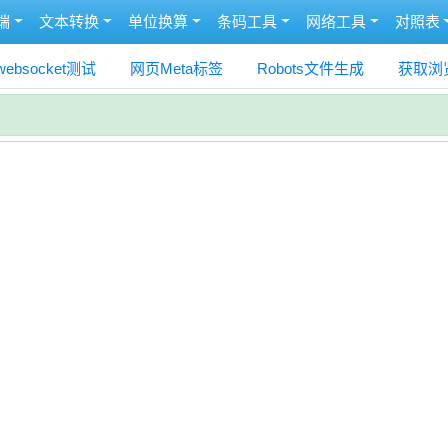
端
文本转换
单位换算
条码工具
网络工具
对照表
websocket测试
网页Meta标签
Robots文件生成
获取浏