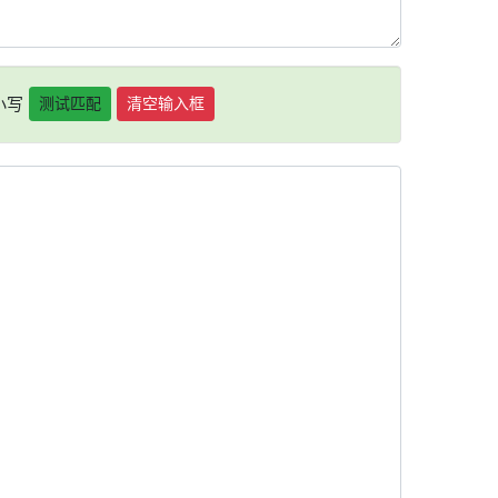
小写
测试匹配