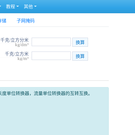
教程
其他
存储
子网掩码
千克/立方分米
kg/dm³
千克/立方米
kg/m³
长度单位转换器，流量单位转换器的互转互换。