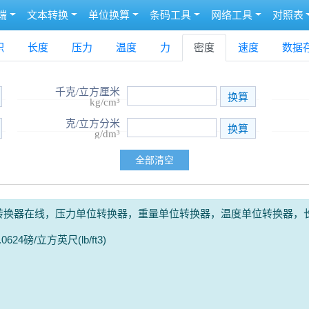
端
文本转换
单位换算
条码工具
网络工具
对照表
积
长度
压力
温度
力
密度
速度
数据
千克/立方厘米
kg/cm³
克/立方分米
g/dm³
转换器在线，压力单位转换器，重量单位转换器，温度单位转换器，
0624磅/立方英尺(lb/ft3)