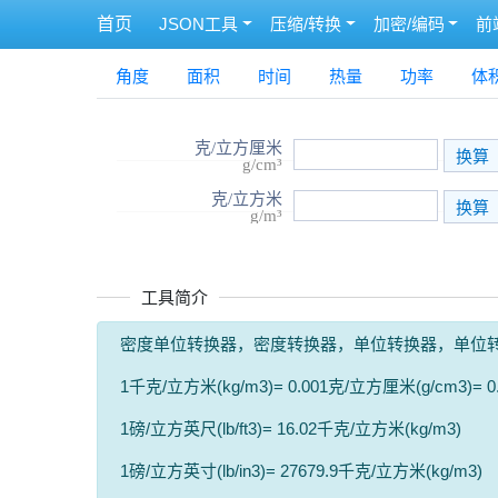
首页
JSON工具
压缩/转换
加密/编码
前
角度
面积
时间
热量
功率
体
克/立方厘米
g/cm³
克/立方米
g/m³
工具简介
密度单位转换器，密度转换器，单位转换器，单位
1千克/立方米(kg/m3)= 0.001克/立方厘米(g/cm3)= 0.
1磅/立方英尺(lb/ft3)= 16.02千克/立方米(kg/m3)
1磅/立方英寸(lb/in3)= 27679.9千克/立方米(kg/m3)