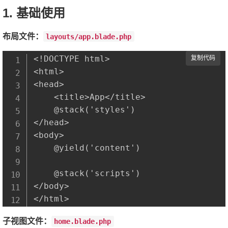
1. 基础使用
布局文件：
layouts/app.blade.php
<!DOCTYPE html>

复制代码
<html>

<head>

    <title>App</title>

    @stack('styles')

</head>

<body>

    @yield('content')

    @stack('scripts')

</body>

子视图文件：
home.blade.php