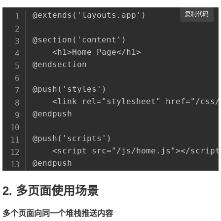
@extends('layouts.app')

复制代码
@section('content')

    <h1>Home Page</h1>

@endsection

@push('styles')

    <link rel="stylesheet" href="/css/h
@endpush

@push('scripts')

    <script src="/js/home.js"></script>
2. 多页面使用场景
多个页面向同一个堆栈推送内容