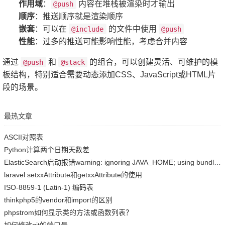
作用域
：
内容在堆栈被渲染时才输出
@push
顺序
：推送顺序就是渲染顺序
嵌套
：可以在
的文件中使用
@include
@push
性能
：过多的推送可能影响性能，考虑合并内容
通过
和
的组合，可以创建灵活、可维护的模
@push
@stack
板结构，特别适合需要动态添加CSS、JavaScript或HTML片
段的场景。
最热文章
ASCII对照表
Python计算两个日期天数差
ElasticSearch启动报错warning: ignoring JAVA_HOME; using bundled JDK
laravel setxxAttribute和getxxAttribute的使用
ISO-8859-1 (Latin-1) 编码表
thinkphp5的vendor和import的区别
phpstrom如何显示类的方法或函数列表？
如何修改git的端口号