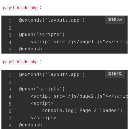
：
page1.blade.php
@extends('layouts.app')

复制代码
@push('scripts')

    <script src="/js/page1.js"></script
：
page2.blade.php
@extends('layouts.app')

复制代码
@push('scripts')

    <script src="/js/page2.js"></script
    <script>

        console.log('Page 2 loaded');

    </script>
