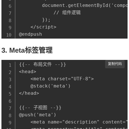
        document.getElementById('compo
            // 组件逻辑

        });

    </script>

3. Meta标签管理
{{-- 布局文件 --}}

复制代码
<head>

    <meta charset="UTF-8">

    @stack('meta')

</head>

{{-- 子视图 --}}

@push('meta')

    <meta name="description" content="